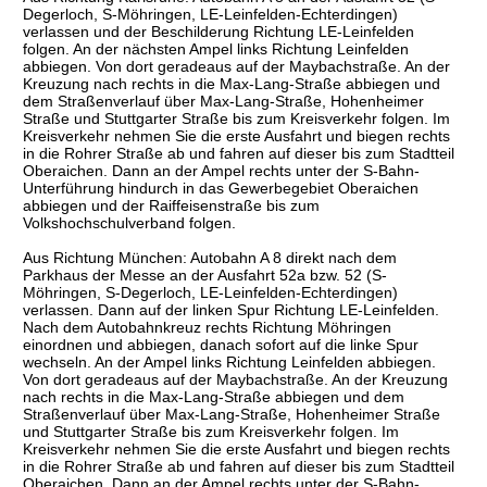
Degerloch, S-Möhringen, LE-Leinfelden-Echterdingen)
verlassen und der Beschilderung Richtung LE-Leinfelden
folgen. An der nächsten Ampel links Richtung Leinfelden
abbiegen. Von dort geradeaus auf der Maybachstraße. An der
Kreuzung nach rechts in die Max-Lang-Straße abbiegen und
dem Straßenverlauf über Max-Lang-Straße, Hohenheimer
Straße und Stuttgarter Straße bis zum Kreisverkehr folgen. Im
Kreisverkehr nehmen Sie die erste Ausfahrt und biegen rechts
in die Rohrer Straße ab und fahren auf dieser bis zum Stadtteil
Oberaichen. Dann an der Ampel rechts unter der S-Bahn-
Unterführung hindurch in das Gewerbegebiet Oberaichen
abbiegen und der Raiffeisenstraße bis zum
Volkshochschulverband folgen.
Aus Richtung München: Autobahn A 8 direkt nach dem
Parkhaus der Messe an der Ausfahrt 52a bzw. 52 (S-
Möhringen, S-Degerloch, LE-Leinfelden-Echterdingen)
verlassen. Dann auf der linken Spur Richtung LE-Leinfelden.
Nach dem Autobahnkreuz rechts Richtung Möhringen
einordnen und abbiegen, danach sofort auf die linke Spur
wechseln. An der Ampel links Richtung Leinfelden abbiegen.
Von dort geradeaus auf der Maybachstraße. An der Kreuzung
nach rechts in die Max-Lang-Straße abbiegen und dem
Straßenverlauf über Max-Lang-Straße, Hohenheimer Straße
und Stuttgarter Straße bis zum Kreisverkehr folgen. Im
Kreisverkehr nehmen Sie die erste Ausfahrt und biegen rechts
in die Rohrer Straße ab und fahren auf dieser bis zum Stadtteil
Oberaichen. Dann an der Ampel rechts unter der S-Bahn-