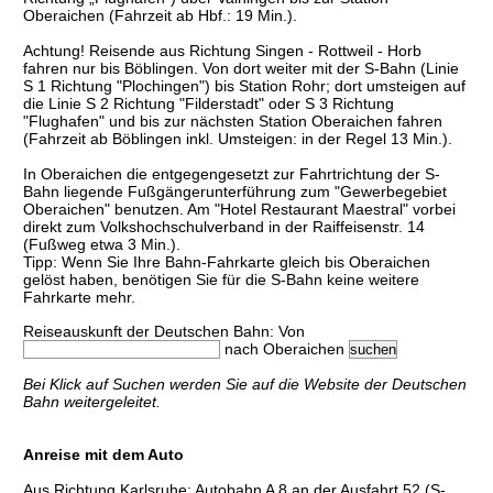
Oberaichen (Fahrzeit ab Hbf.: 19 Min.).
Achtung! Reisende aus Richtung Singen - Rottweil - Horb
fahren nur bis Böblingen. Von dort weiter mit der S-Bahn (Linie
S 1 Richtung "Plochingen") bis Station Rohr; dort umsteigen auf
die Linie S 2 Richtung "Filderstadt" oder S 3 Richtung
"Flughafen" und bis zur nächsten Station Oberaichen fahren
(Fahrzeit ab Böblingen inkl. Umsteigen: in der Regel 13 Min.).
In Oberaichen die entgegengesetzt zur Fahrtrichtung der S-
Bahn liegende Fußgängerunterführung zum "Gewerbegebiet
Oberaichen" benutzen. Am "Hotel Restaurant Maestral" vorbei
direkt zum Volkshochschulverband in der Raiffeisenstr. 14
(Fußweg etwa 3 Min.).
Tipp: Wenn Sie Ihre Bahn-Fahrkarte gleich bis Oberaichen
gelöst haben, benötigen Sie für die S-Bahn keine weitere
Fahrkarte mehr.
Reiseauskunft der Deutschen Bahn: Von
nach Oberaichen
Bei Klick auf Suchen werden Sie auf die Website der Deutschen
Bahn weitergeleitet.
Anreise mit dem Auto
Aus Richtung Karlsruhe: Autobahn A 8 an der Ausfahrt 52 (S-